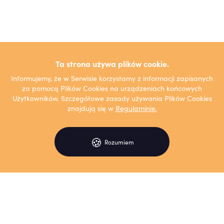
Ta strona używa plików cookie.
Informujemy, że w Serwisie korzystamy z informacji zapisanych
za pomocą Plików Cookies na urządzeniach końcowych
Użytkowników. Szczegółowe zasady używania Plików Cookies
znajdują się w
Regulaminie.
🍪
Rozumiem