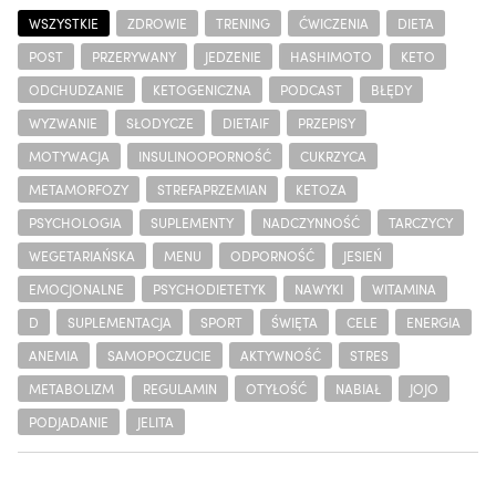
WSZYSTKIE
ZDROWIE
TRENING
ĆWICZENIA
DIETA
POST
PRZERYWANY
JEDZENIE
HASHIMOTO
KETO
ODCHUDZANIE
KETOGENICZNA
PODCAST
BŁĘDY
WYZWANIE
SŁODYCZE
DIETAIF
PRZEPISY
MOTYWACJA
INSULINOOPORNOŚĆ
CUKRZYCA
METAMORFOZY
STREFAPRZEMIAN
KETOZA
PSYCHOLOGIA
SUPLEMENTY
NADCZYNNOŚĆ
TARCZYCY
WEGETARIAŃSKA
MENU
ODPORNOŚĆ
JESIEŃ
EMOCJONALNE
PSYCHODIETETYK
NAWYKI
WITAMINA
D
SUPLEMENTACJA
SPORT
ŚWIĘTA
CELE
ENERGIA
ANEMIA
SAMOPOCZUCIE
AKTYWNOŚĆ
STRES
METABOLIZM
REGULAMIN
OTYŁOŚĆ
NABIAŁ
JOJO
PODJADANIE
JELITA