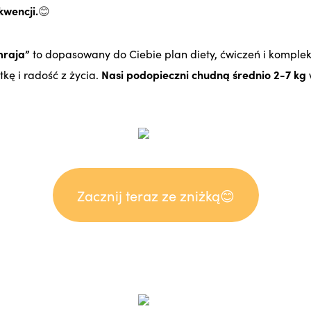
kwencji.
😊
mraja”
to
dopasowany do Ciebie plan diety, ćwiczeń i komple
kę i radość z życia.
Nasi podopieczni chudną średnio 2-7 kg
Zacznij teraz ze zniżką😊