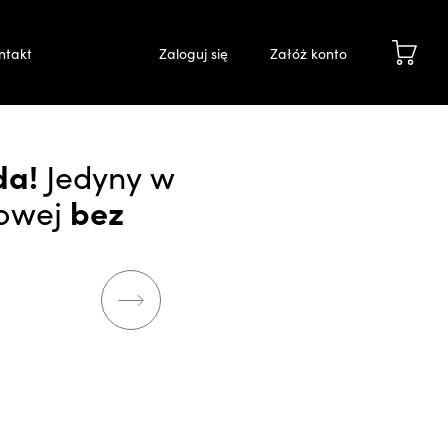
ntakt
Zaloguj się
Załóż konto
da!
Jedyny w
gowej
bez