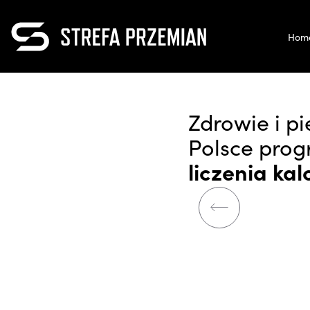
Navigated to Program "Metoda Szemraja": szybsze efekty dzię
Hom
Zdrowie i p
Polsce prog
liczenia kalo