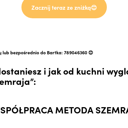
Zacznij teraz ze zniżką😊
u
lub bezpośrednio do Bartka: 789046360 😊
ostaniesz i jak od kuchni wyg
emraja”: