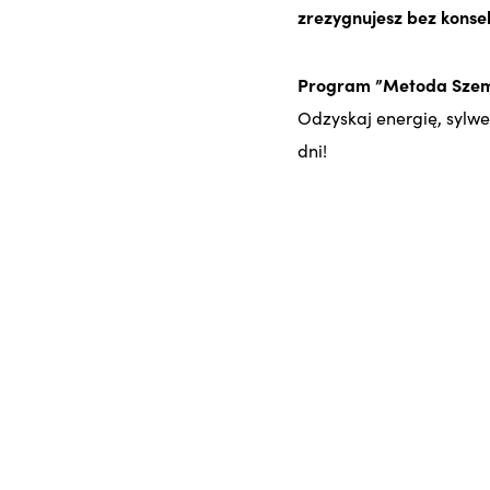
zrezygnujesz bez konse
Program ”Metoda Sze
Odzyskaj energię, sylwet
dni!