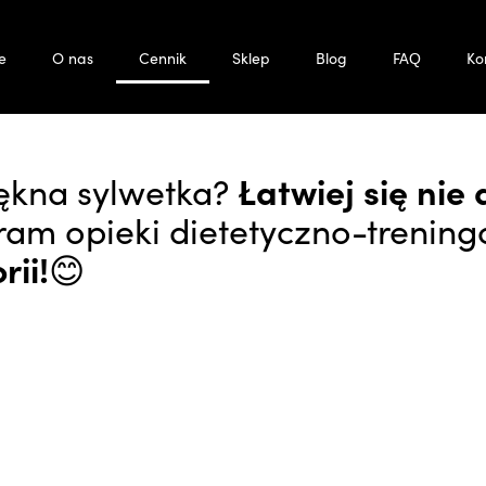
ki kompleksowej opiece! | Sklep | Strefa Przemian
e
O nas
Cennik
Sklep
Blog
FAQ
Ko
iękna sylwetka?
Łatwiej się nie 
ram opieki dietetyczno-trenin
rii!
😊