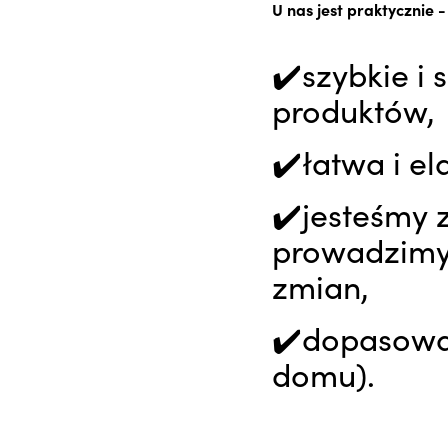
U nas jest praktycznie -
✔️szybkie i
produktów
✔️łatwa i el
✔️jesteśmy 
prowadzimy 
zmian,
✔️dopasowan
domu).