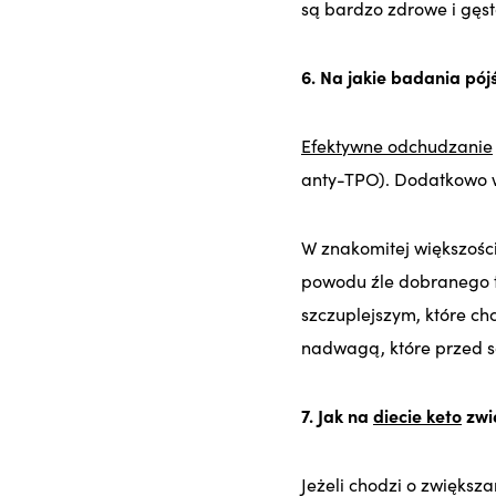
są bardzo zdrowe i gę
6. Na jakie badania pój
Efektywne odchudzanie
anty-TPO). Dodatkowo wa
W znakomitej większośc
powodu źle dobranego t
szczuplejszym, które ch
nadwagą, które przed s
7. Jak na
diecie keto
zwi
Jeżeli chodzi o zwiększ