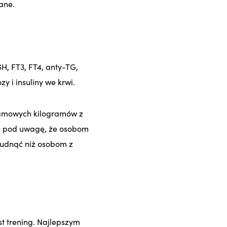
zane.
, FT3, FT4, anty-TG,
 i insuliny we krwi.
gramowych kilogramów z
ąć pod uwagę, że osobom
chudnąć niż osobom z
t trening. Najlepszym