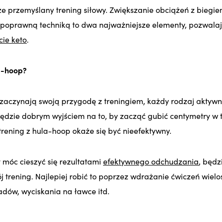
e przemyślany trening siłowy. Zwiększanie obciążeń z biegi
poprawną techniką to dwa najważniejsze elementy, pozwalaj
cie keto
.
la-hoop?
 zaczynają swoją przygodę z treningiem, każdy rodzaj aktywno
ędzie dobrym wyjściem na to, by zacząć gubić centymetry w tal
trening z hula-hoop okaże się być nieefektywny.
y móc cieszyć się rezultatami
efektywnego odchudzania
, będz
j trening. Najlepiej robić to poprzez wdrażanie
ćwiczeń wielo
dów, wyciskania na ławce itd.