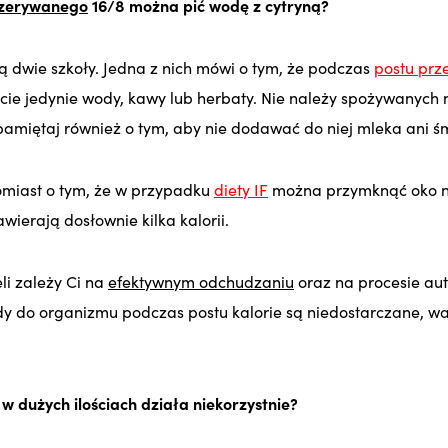
rzerywanego
1
6/8 można pić wodę z cytryną?
ą dwie szkoły. Jedna z nich mówi o tym, że podczas
postu pr
cie jedynie wody, kawy lub herbaty. Nie należy spożywanych n
 pamiętaj również o tym, aby nie dodawać do niej mleka ani śm
miast o tym, że w przypadku
diety IF
można przymknąć oko na
awierają dosłownie kilka kalorii.
li zależy Ci na
efektywnym odchudzaniu
oraz na procesie aut
y do organizmu podczas postu kalorie są niedostarczane, wa
w dużych ilościach działa niekorzystnie?