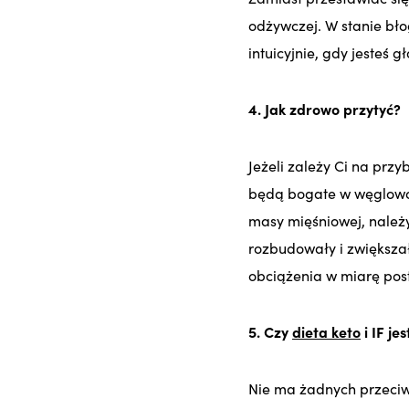
odżywczej. W stanie b
intuicyjnie, gdy jesteś g
4. Jak zdrowo przytyć?
Jeżeli zależy Ci na przy
będą bogate w węglowoda
masy mięśniowej, należ
rozbudowały i zwiększał
obciążenia w miarę pos
5. Czy
dieta keto
i IF je
Nie ma żadnych przeciw