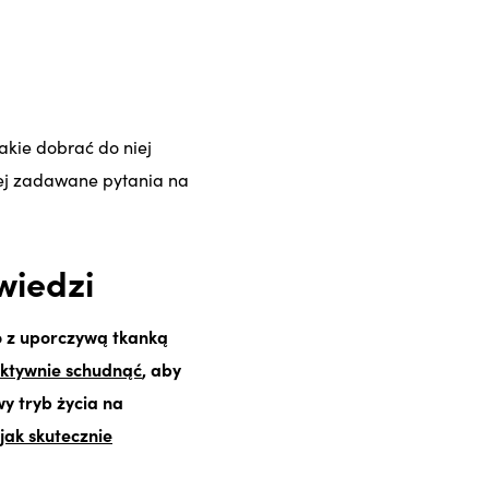
akie dobrać do niej
iej zadawane pytania na
wiedzi
ko z uporczywą tkanką
ektywnie schudnąć
, aby
y tryb życia na
jak skutecznie