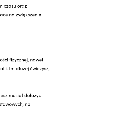
em czasu oraz
ące na zwiększenie
ści fizycznej, nawet
ii. Im dłużej ćwiczysz,
iesz musiał dołożyć
stawowych,
np.