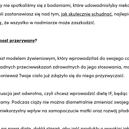
y nie spotkaliśmy się z badaniami, które udowadniałyby niek
eli zastanawiasz się nad tym,
jak skutecznie schudnąć
, najlep
, że wszystko w nadmiarze może zaszkodzić.
post przerywany
?
est modelem żywieniowym, który wprowadziłaś do swojego co
 żadnych przeciwwskazań zdrowotnych do jego stosowania, mo
onieważ Twoje ciało już zdążyło się do niego przyzwyczaić.
tuacja jest odwrotna, czyli chcesz wprowadzić dietę IF, będąc w
camy. Podczas ciąży nie można diametralnie zmieniać swoje
niekorzystny wpływ na samopoczucie matki oraz rozwój płod
na nową dietę, dołóż starań, aby jeść produkty o wysokiej jako