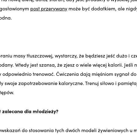
łogosławionym
post przerywany
może być dodatkiem, ale nigdy
łodna.
braniu masy tłuszczowej, wystarczy, że będziesz jeść dużo i czę
ny. Wtedy jest szansa, że zjesz o wiele więcej kalorii. Jeśli
y odpowiednio trenować. Ćwiczenia dają mięśniom sygnał do 
y swoje zapotrzebowanie kaloryczne. Trenuj siłowo i pamięta
tępów.
st zalecana dla młodzieży?
wskazań do stosowania tych dwóch modeli żywieniowych u mł