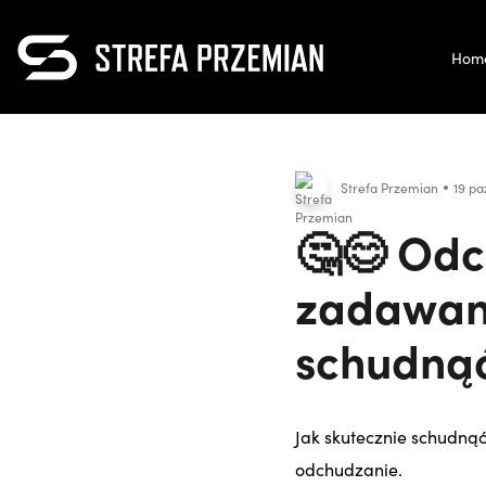
Hom
Strefa Przemian
19 pa
🤔😊 Odc
zadawane
schudnąć
Jak skutecznie schudną
odchudzanie.