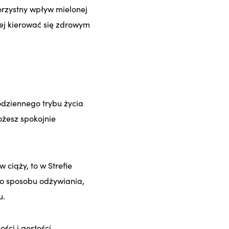
orzystny wpływ mielonej
iej kierować się zdrowym
dziennego trybu życia
żesz spokojnie
 ciąży, to w Strefie
go sposobu odżywiania,
u.
ści i gęstości