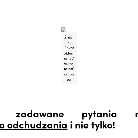
Źródł
o:
Envat
oElem
ents /
Autor:
AtlasC
ompo
ser
iej zadawane pytania
o odchudzania
i nie tylko!