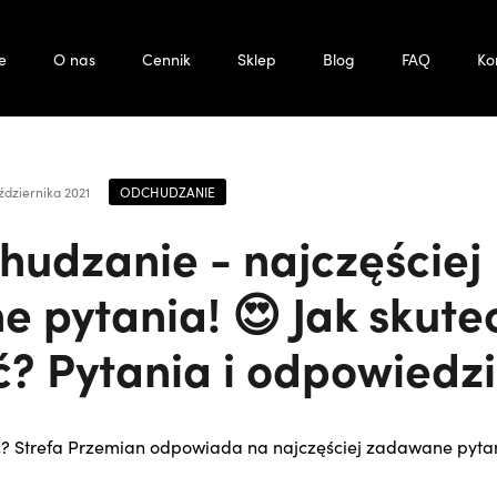
e
O nas
Cennik
Sklep
Blog
FAQ
Ko
ODCHUDZANIE
ździernika 2021
hudzanie - najczęściej
 pytania! 😍 Jak skute
? Pytania i odpowiedzi
ć? Strefa Przemian odpowiada na najczęściej zadawane pyta