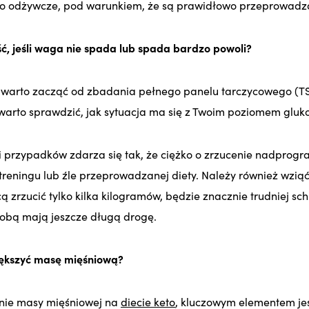
sto odżywcze, pod warunkiem, że są prawidłowo przeprowad
ść, jeśli waga nie spada lub spada bardzo powoli?
warto zacząć od zbadania pełnego panelu tarczycowego (TSH
rto sprawdzić, jak sytuacja ma się z Twoim poziomem glukozy
i przypadków zdarza się tak, że ciężko o zrzucenie nadpro
reningu lub źle przeprowadzanej diety. Należy również wzi
cą zrzucić tylko kilka kilogramów, będzie znacznie trudniej s
obą mają jeszcze długą drogę.
ększyć masę mięśniową?
anie masy mięśniowej na
diecie keto
, kluczowym elementem jes