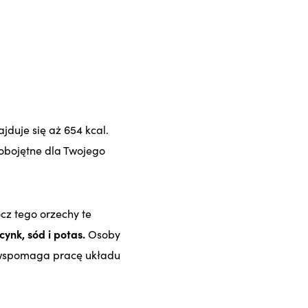
jduje się aż 654 kcal.
 obojętne dla Twojego
cz tego orzechy te
ynk, sód i potas.
Osoby
y wspomaga pracę układu