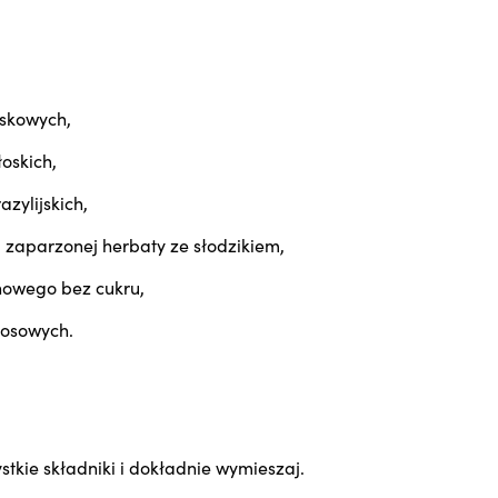
askowych,
oskich,
zylijskich,
j zaparzonej herbaty ze słodzikiem,
onowego bez cukru,
kosowych.
stkie składniki i dokładnie wymieszaj.