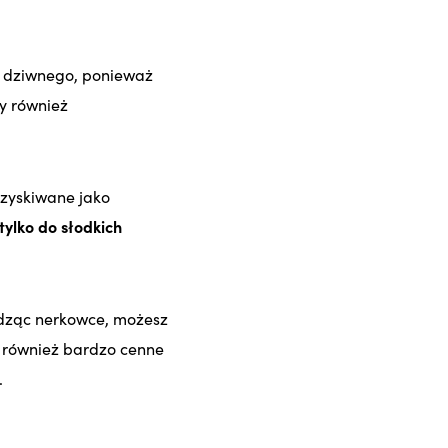
c dziwnego, ponieważ
y również
ozyskiwane jako
tylko do słodkich
dząc nerkowce, możesz
o również bardzo cenne
.