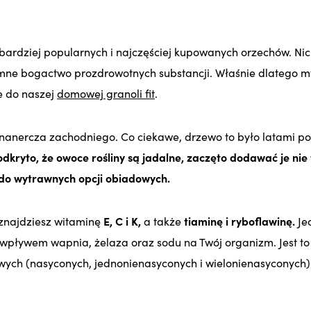
jbardziej popularnych i najczęściej kupowanych orzechów. Ni
mne bogactwo prozdrowotnych substancji. Właśnie dlatego m
e do naszej
domowej granoli fit
.
nanercza zachodniego. Co ciekawe, drzewo to było latami p
dkryto, że owoce rośliny są jadalne, zaczęto dodawać je nie 
 do wytrawnych opcji obiadowych.
znajdziesz witaminę
E, C i K,
a także
tiaminę i ryboflawinę.
Je
 wpływem wapnia, żelaza oraz sodu na Twój organizm. Jest t
wych (nasyconych, jednonienasyconych i wielonienasyconych)