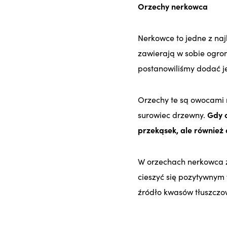
Orzechy nerkowca
Nerkowce to jedne z na
zawierają w sobie ogro
postanowiliśmy dodać j
Orzechy te są owocami 
surowiec drzewny.
Gdy o
przekąsek, ale również
W orzechach nerkowca 
cieszyć się pozytywnym
źródło kwasów tłuszczo