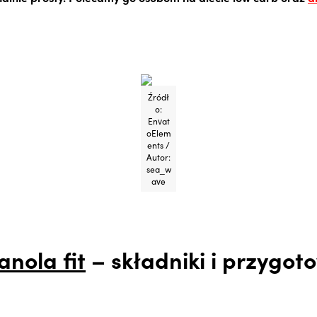
Źródł
o:
Envat
oElem
ents /
Autor:
sea_w
ave
nola fit
– składniki i przygot