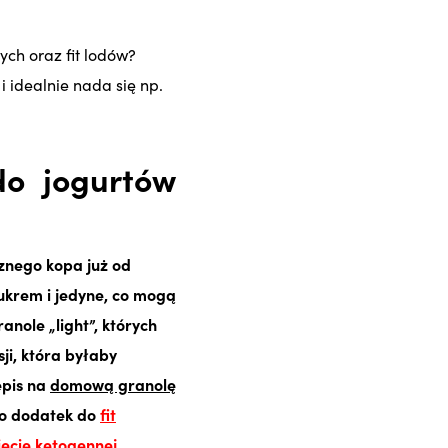
ych oraz fit lodów?
 idealnie nada się np.
do jogurtów
cznego kopa już od
ukrem i jedyne, co mogą
anole „light”, których
i, która byłaby
epis na
domową granolę
ako dodatek do
fit
iecie ketogennej
.