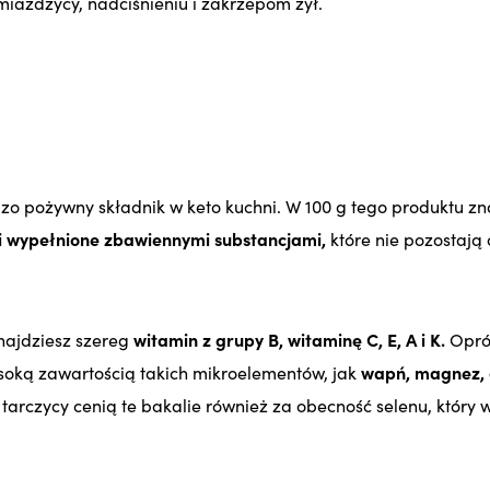
iażdżycy, nadciśnieniu i zakrzepom żył.
zo pożywny składnik w keto kuchni. W 100 g tego produktu zna
i wypełnione zbawiennymi substancjami,
które nie pozostają
najdziesz szereg
witamin z grupy B, witaminę C, E, A i K.
Opró
soką zawartością takich mikroelementów, jak
wapń, magnez, c
 tarczycy cenią te bakalie również za obecność selenu, któr