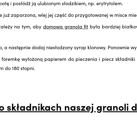
atę i posłódź ją ulubionym słodzikiem, np. erytrytolem.
 już zaparzona, wlej jej część do przygotowanej w misce mie
zależy na tym, aby
domowa granola fit
była bardziej białk
, a następnie dodaj niesłodzony syrop klonowy. Ponownie w
 foremkę wyłożoną papierem do pieczenia i piecz składniki 
m do 180 stopni.
o składnikach naszej granoli d