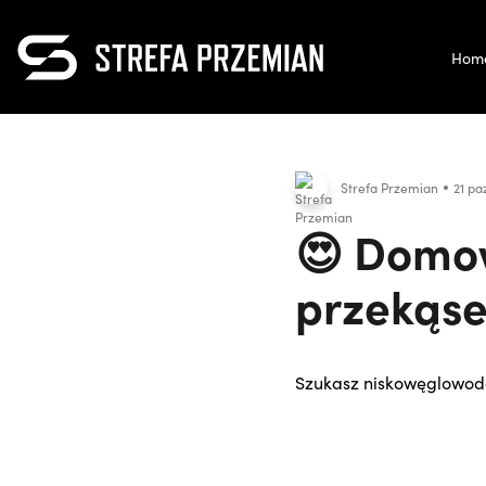
Hom
Strefa Przemian
21 pa
😍 Domow
przekąsek
Szukasz niskowęglowod