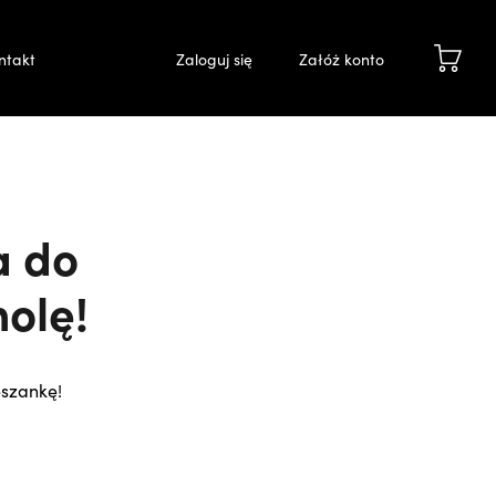
ntakt
Zaloguj się
Załóż konto
a do
nolę!
szankę!