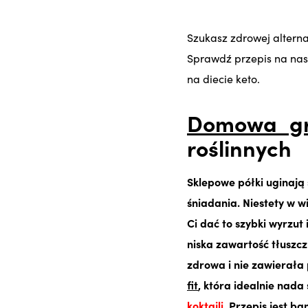
Szukasz zdrowej alterna
Sprawdź przepis na nasz
na diecie keto.
Domowa gr
roślinnych
Sklepowe półki uginają
śniadania. Niestety w 
Ci dać to szybki wyrzut 
niska zawartość tłuszc
zdrowa i nie zawierała
fit
, która idealnie nada
koktajli
. Przepis jest b