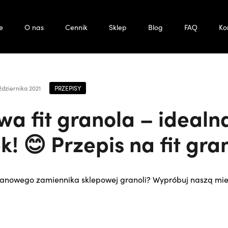
e
O nas
Cennik
Sklep
Blog
FAQ
Ko
PRZEPISY
ździernika 2021
a fit granola – idealn
! 😊 Przepis na fit gra
anowego zamiennika sklepowej granoli? Wypróbuj naszą mie