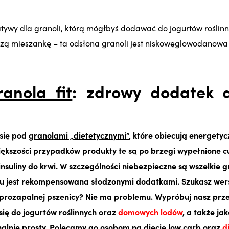
tywy dla granoli, którą mógłbyś dodawać do jogurtów roślinn
ą mieszankę – ta odsłona granoli jest niskowęglowodanowa i
anola fit
: zdrowy dodatek 
 się pod
granolami „dietetycznymi”
, które obiecują energety
większości przypadków produkty te są po brzegi wypełnione c
insuliny do krwi. W szczególności niebezpieczne są wszelkie gr
zu jest rekompensowana słodzonymi dodatkami. Szukasz wersj
 prozapalnej pszenicy? Nie ma problemu. Wypróbuj nasz prz
 się do jogurtów roślinnych oraz
domowych lodów
, a także j
analnie prosty. Polecamy go osobom na diecie low carb oraz
d