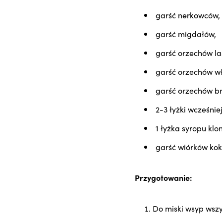
garść nerkowców,
garść migdałów,
garść orzechów l
garść orzechów wł
garść orzechów bra
2-3 łyżki wcześnie
1 łyżka syropu kl
garść wiórków ko
Przygotowanie:
Do miski wsyp wszy