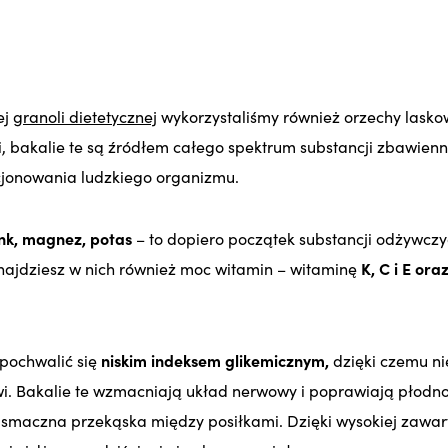
ej
granoli dietetycznej
wykorzystaliśmy również orzechy lasko
 bakalie te są źródłem całego spektrum substancji zbawienn
cjonowania ludzkiego organizmu.
ynk, magnez, potas
– to dopiero początek substancji odżywcz
najdziesz w nich również moc witamin – witaminę
K, C i E ora
pochwalić się
niskim indeksem glikemicznym,
dzięki czemu n
wi. Bakalie te wzmacniają układ nerwowy i poprawiają płodn
ko smaczna przekąska między posiłkami. Dzięki wysokiej zaw