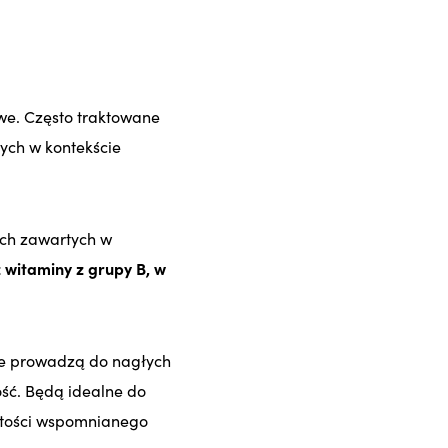
we. Często traktowane
ych w kontekście
ych zawartych w
z witaminy z grupy B, w
ie prowadzą do nagłych
ość. Będą idealne do
artości wspomnianego