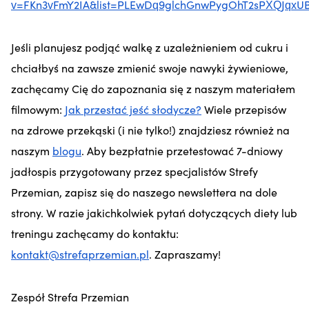
v=FKn3vFmY2IA&list=PLEwDq9glchGnwPygOhT2sPXQJqxUB
Jeśli planujesz podjąć walkę z uzależnieniem od cukru i
chciałbyś na zawsze zmienić swoje nawyki żywieniowe,
zachęcamy Cię do zapoznania się z naszym materiałem
filmowym:
Jak przestać jeść słodycze?
Wiele przepisów
na zdrowe przekąski (i nie tylko!) znajdziesz również na
naszym
blogu
. Aby bezpłatnie przetestować 7-dniowy
jadłospis przygotowany przez specjalistów Strefy
Przemian, zapisz się do naszego newslettera na dole
strony. W razie jakichkolwiek pytań dotyczących diety lub
treningu zachęcamy do kontaktu:
kontakt@strefaprzemian.pl
. Zapraszamy!
Zespół Strefa Przemian