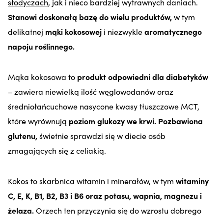
słodyczach
, jak i nieco bardziej wytrawnych daniach.
Stanowi doskonałą bazę do wielu produktów,
w tym
delikatnej
mąki kokosowej
i niezwykle
aromatycznego
napoju roślinnego.
Mąka kokosowa to
produkt odpowiedni dla diabetyków
– zawiera niewielką ilość węglowodanów oraz
średniołańcuchowe nasycone kwasy tłuszczowe MCT,
które wyrównują
poziom glukozy we krwi. Pozbawiona
glutenu,
świetnie sprawdzi się w diecie osób
zmagających się z celiakią.
Kokos to skarbnica witamin i minerałów, w tym
witaminy
C, E, K, B1, B2, B3 i B6 oraz potasu, wapnia, magnezu i
żelaza.
Orzech ten przyczynia się do wzrostu dobrego