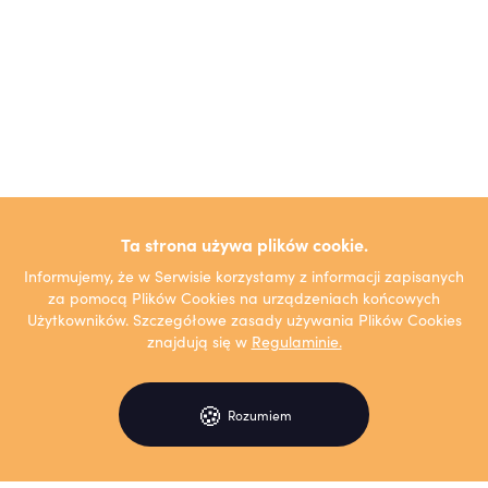
Ta strona używa plików cookie.
Informujemy, że w Serwisie korzystamy z informacji zapisanych
za pomocą Plików Cookies na urządzeniach końcowych
Użytkowników. Szczegółowe zasady używania Plików Cookies
znajdują się w
Regulaminie.
🍪
Rozumiem