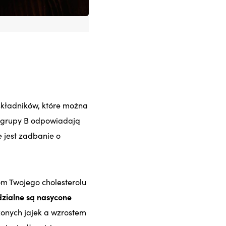
składników, które można
z grupy B odpowiadają
 jest zadbanie o
om Twojego cholesterolu
dzialne są nasycone
zonych jajek a wzrostem