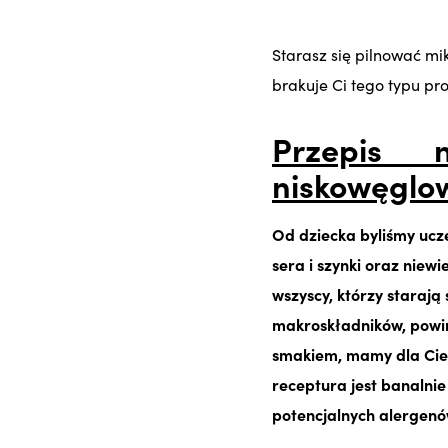
Starasz się pilnować mik
brakuje Ci tego typu pr
Przepis 
niskowęgl
Od dziecka byliśmy ucze
sera i szynki oraz niew
wszyscy, którzy starają
makroskładników, powinn
smakiem, mamy dla Cieb
receptura jest banalni
potencjalnych alergenó