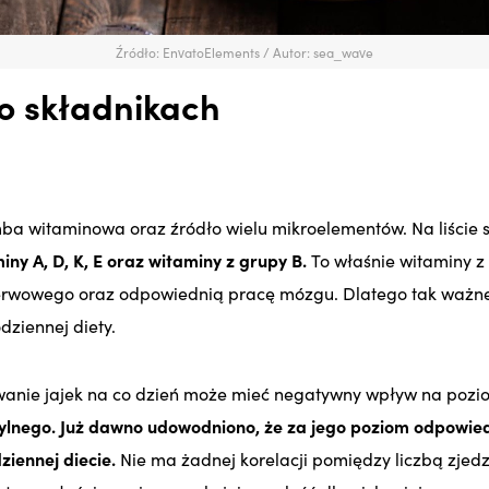
Źródło: EnvatoElements / Autor: sea_wave
o składnikach
ba witaminowa oraz źródło wielu mikroelementów. Na liście 
iny A, D, K, E oraz witaminy z grupy B.
To właśnie witaminy 
erwowego oraz odpowiednią pracę mózgu. Dlatego tak ważne
ziennej diety.
ywanie jajek na co dzień może mieć negatywny wpływ na pozi
mylnego. Już dawno udowodniono, że za jego poziom odpowie
ziennej diecie.
Nie ma żadnej korelacji pomiędzy liczbą zjed