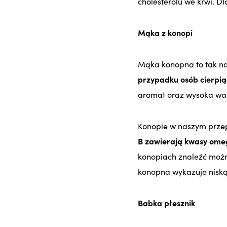
cholesterolu we krwi. D
Mąka z konopi
Mąka konopna to tak na
przypadku osób cierpiąc
aromat oraz wysoka wart
Konopie w naszym
przep
B zawierają kwasy ome
konopiach znaleźć mo
konopna wykazuje niską
Babka płesznik