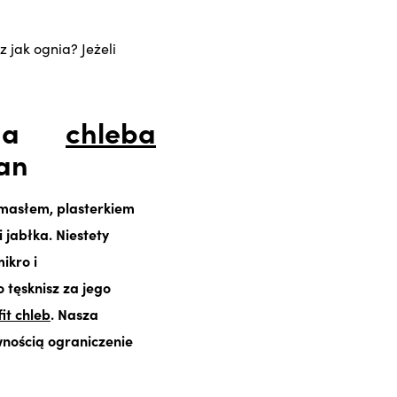
z jak ognia? Jeżeli
ycja
chleba
ian
 masłem, plasterkiem
 jabłka. Niestety
ikro i
o tęsknisz za jego
fit chleb
. Nasza
wnością ograniczenie