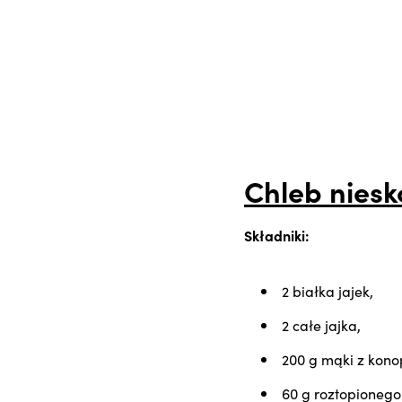
Chleb nies
Składniki:
2 białka jajek,
2 całe jajka,
200 g mąki z kono
60 g roztopionego