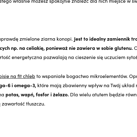
latego właśnie możesz spokojnie znaleźć dla nich miejsce w sw
prawdę zmielone ziarna konopi.
Jest to idealny zamiennik t
ych np. na celiakię, ponieważ nie zawiera w sobie glutenu.
C
ość energetyczna pozwalają na cieszenie się uczuciem sytośc
isie na fit chleb
to wspaniałe bogactwo mikroelementów. Op
ga-6 i omega-3,
które mają zbawienny wpływ na Twój układ
żna
potas, wapń, fosfor i żelazo.
Dla wielu atutem będzie równi
 zawartość tłuszczu.