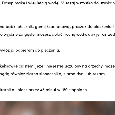
. Dosyp mąkę i wlej letnią wodę. Mieszaj wszystko do uzyskani
na babki płesznik, gumę ksantanową, proszek do pieczenia i
asto wyjdzie za gęste, możesz dolać trochę wody, aby je rozrzed
 wyłóż ją papierem do pieczenia.
eksówkę ciastem. Jeżeli nie jesteś uczulony na orzechy, może
ędą również ziarna słonecznika, ziarna dyni lub sezam.
karnika i piecz przez 45 minut w 180 stopniach.