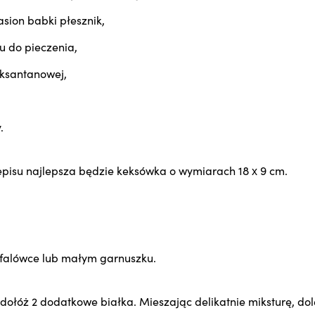
asion babki płesznik,
ku do pieczenia,
 ksantanowej,
.
pisu najlepsza będzie keksówka o wymiarach 18 x 9 cm.
ofalówce lub małym garnuszku.
 i dołóż 2 dodatkowe białka. Mieszając delikatnie miksturę, d