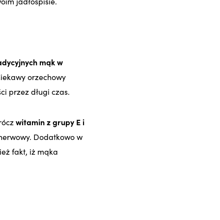
oim jadłospisie.
radycyjnych mąk w
iekawy orzechowy
i przez długi czas.
rócz
witamin z grupy E i
 nerwowy. Dodatkowo w
eż fakt, iż mąka