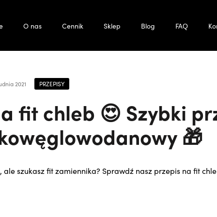
e
O nas
Cennik
Sklep
Blog
FAQ
Ko
PRZEPISY
udnia 2021
a fit chleb 😍 Szybki pr
skowęglowodanowy 🎁
 ale szukasz fit zamiennika? Sprawdź nasz przepis na fit chle