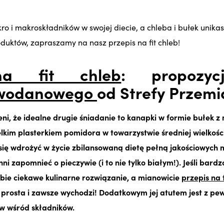
ro i makroskładników w swojej diecie, a chleba i bułek unikas
oduktów, zapraszamy na nasz przepis na fit chleb!
na fit chleb
: propoz
owodanowego
od Strefy Przem
ni, że idealne drugie śniadanie to kanapki w formie bułek z
ielkim plasterkiem pomidora w towarzystwie średniej wielkości
 się wdrożyć w życie zbilansowaną dietę pełną jakościowych m
i zapomnieć o pieczywie (i to nie tylko białym!). Jeśli bardz
ie ciekawe kulinarne rozwiązanie, a mianowicie
przepis na 
e prosta i zawsze wychodzi! Dodatkowym jej atutem jest z pe
w wśród składników.