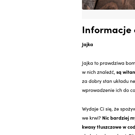
Informacje 
Jajka
Jajka to prawdziwa bom
w nich znaleźć,
są witam
za dobry stan układu n
wprowadzenie ich do cod
Wydaje Ci się, że spoż
we krwi?
Nic bardziej 
kwasy tłuszczowe w cod