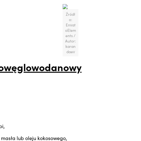
Źródł
o:
Envat
oElem
ents /
Autor:
karan
daev
kowęglowodanowy
pi,
 masła lub oleju kokosowego,