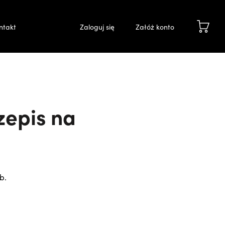
ntakt
Zaloguj się
Załóż konto
zepis na
b.