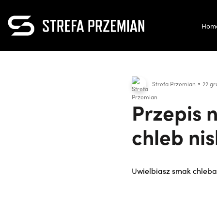
Hom
Strefa Przemian
22 gr
Przepis n
chleb ni
Uwielbiasz smak chleba,