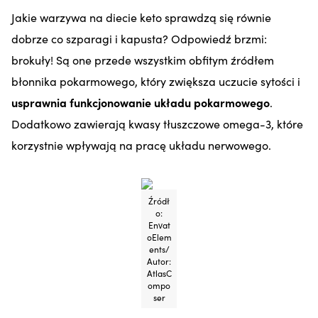
Jakie warzywa na diecie keto sprawdzą się równie
dobrze co szparagi i kapusta? Odpowiedź brzmi:
brokuły! Są one przede wszystkim obfitym źródłem
błonnika pokarmowego, który zwiększa uczucie sytości i
usprawnia funkcjonowanie układu pokarmowego
.
Dodatkowo zawierają kwasy tłuszczowe omega-3, które
korzystnie wpływają na pracę układu nerwowego.
Źródł
o:
Envat
oElem
ents/
Autor:
AtlasC
ompo
ser