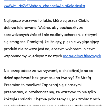
v=AWmLNvZyZMs&ab_channel=AniaKolasinska
Najlepsze warzywa to t
akie, które są przez Ciebie
dobrze tolerowane. Ważne, aby pochodziły ze
sprawdzonych źródeł i nie nasilały schorzeń, z którymi
się zmagasz. Pamiętaj, że lśniący, pięknie wyglądający
produkt nie zawsze jest najlepszym wyborem, o czym
wspominamy w jednym z naszych
materiałów filmowych
.
Nie przepadasz za warzywami, a chciałbyś je na co
dzień spożywać bez grymasu na twarzy? Ze Strefą
Przemian to możliwe! Zapoznaj się z naszymi
przepisami, a przekonasz się, że warzywa to nie tylko
koktajle i sałatki. Chętnie pokażemy Ci, jak zrobić z nich
coś absolutnie pysznego i oryginalnego! Wiele ciekawych