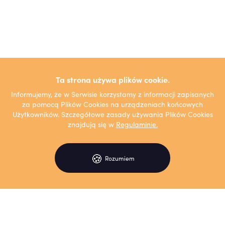
Ta strona używa plików cookie.
Informujemy, że w Serwisie korzystamy z informacji zapisanych
za pomocą Plików Cookies na urządzeniach końcowych
Użytkowników. Szczegółowe zasady używania Plików Cookies
znajdują się w
Regulaminie.
🍪
Rozumiem