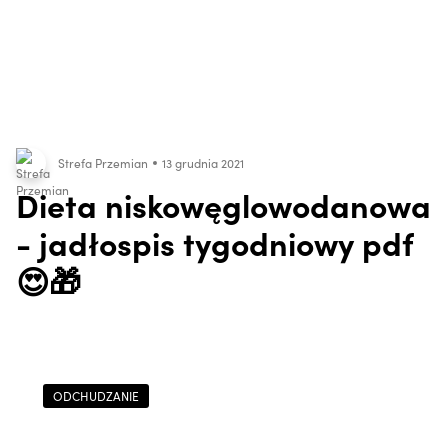
Strefa Przemian
13 grudnia 2021
Dieta niskowęglowodanowa
- jadłospis tygodniowy pdf
😍🎁
ODCHUDZANIE