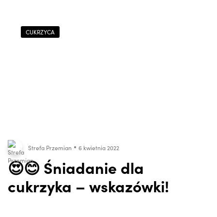
CUKRZYCA
Strefa Przemian
6 kwietnia 2022
😍😊 Śniadanie dla
cukrzyka – wskazówki!