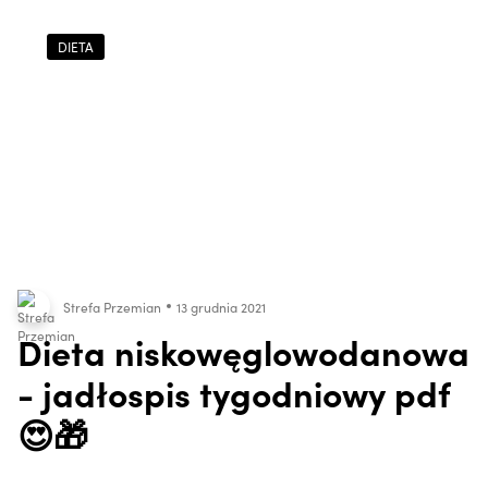
DIETA
Strefa Przemian
13 grudnia 2021
Dieta niskowęglowodanowa
- jadłospis tygodniowy pdf
😍🎁