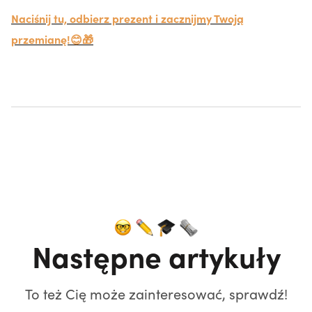
Naciśnij tu, odbierz prezent i zacznijmy Twoją
przemianę!😊🎁
Następne artykuły
To też Cię może zainteresować, sprawdź!