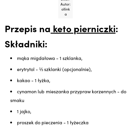
Autor:
ollink
a
Przepis na
keto pierniczki
:
Składniki:
mąka migdałowa - 1 szklanka,
erytrytol - ⅓ szklanki (opcjonalnie),
kakao - 1 łyżka,
cynamon lub mieszanka przypraw korzennych - do
smaku
1 jajko,
proszek do pieczenia - 1 łyżeczka