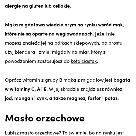
alergię na gluten lub celiakię.
Mąka migdałowa wiedzie prym na rynku wśród mąk,
które nie są oparte na węglowodanach. J
eżeli nie
możesz znaleźć jej na półkach sklepowych, po prostu
użyj blendera i zmiel migdały na miał, który z
powodzeniem zastosujesz do
keto ciastek
.
Oprócz witamin z grupy B mąka z migdałów jest
bogata
w witaminy C, A i E.
W jej składzie znajdziesz również
jod, mangan i cynk, a także magnez, fosfor i potas.
Masło orzechowe
Lubisz masło orzechowe? To świetnie, bo na rynku jest