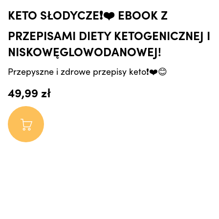
KETO SŁODYCZE❗️❤️ EBOOK Z
PRZEPISAMI DIETY KETOGENICZNEJ I
NISKOWĘGLOWODANOWEJ!
Przepyszne i zdrowe przepisy keto❗️❤️😊
49,99 zł