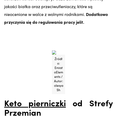
jakości białka oraz przeciwutleniaczy, które są
nieocenione w walce z wolnymi rodnikami.
Dodatkowo
przyczynia się do regulowania pracy jelit.
Źródł
o:
Envat
oElem
ents /
Autor:
olesya
Sh
Keto pierniczki
od Strefy
Przemian