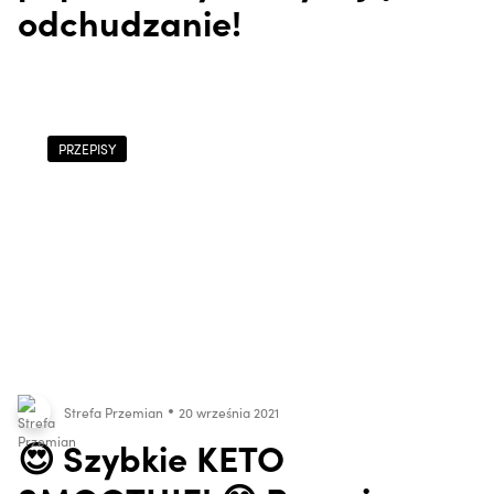
odchudzanie!
PRZEPISY
Strefa Przemian
20 września 2021
😍 Szybkie KETO