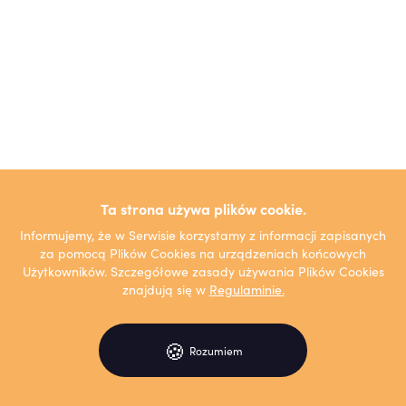
Ta strona używa plików cookie.
Informujemy, że w Serwisie korzystamy z informacji zapisanych
za pomocą Plików Cookies na urządzeniach końcowych
Użytkowników. Szczegółowe zasady używania Plików Cookies
znajdują się w
Regulaminie.
🍪
Rozumiem