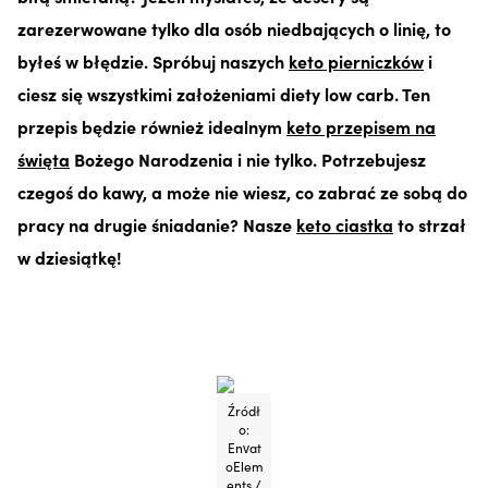
zarezerwowane tylko dla osób niedbających o linię, to
byłeś w błędzie. Spróbuj naszych
keto pierniczków
i
ciesz się wszystkimi założeniami diety low carb. Ten
przepis będzie również idealnym
keto przepisem na
święta
Bożego Narodzenia i nie tylko. Potrzebujesz
czegoś do kawy, a może nie wiesz, co zabrać ze sobą do
pracy na drugie śniadanie? Nasze
keto ciastka
to strzał
w dziesiątkę!
Źródł
o:
Envat
oElem
ents /