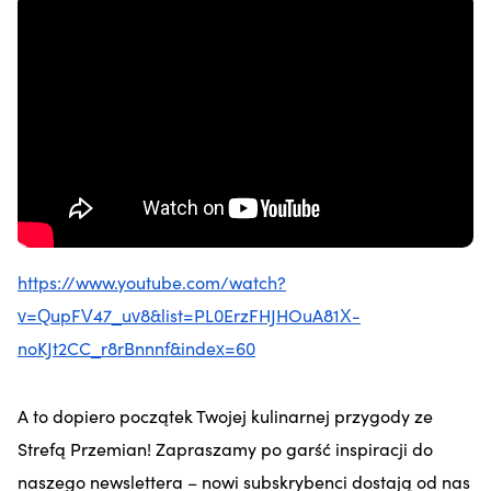
https://www.youtube.com/watch?
v=QupFV47_uv8&list=PL0ErzFHJHOuA81X-
noKJt2CC_r8rBnnnf&index=60
A to dopiero początek Twojej kulinarnej przygody ze
Strefą Przemian! Zapraszamy po garść inspiracji do
naszego newslettera – nowi subskrybenci dostają od nas