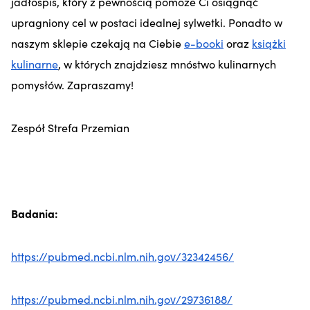
jadłospis, który z pewnością pomoże Ci osiągnąć
upragniony cel w postaci idealnej sylwetki. Ponadto w
naszym sklepie czekają na Ciebie
e-booki
oraz
książki
kulinarne
, w których znajdziesz mnóstwo kulinarnych
pomysłów. Zapraszamy!
Zespół Strefa Przemian
Badania:
https://pubmed.ncbi.nlm.nih.gov/32342456/
https://pubmed.ncbi.nlm.nih.gov/29736188/