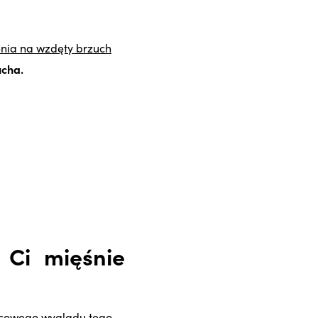
enia na wzdęty brzuch
ucha.
 Ci mięśnie
ońcowego wyglądu tego