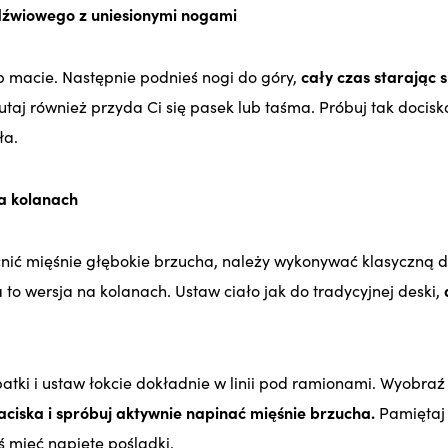
ędźwiowego z uniesionymi nogami
b macie. Następnie podnieś nogi do góry,
cały czas starając s
utaj również przyda Ci się pasek lub taśma. Próbuj tak docisk
ła.
a kolanach
nić mięśnie głębokie brzucha, należy wykonywać klasyczną d
to wersja na kolanach. Ustaw ciało jak do tradycyjnej deski,
a
opatki i ustaw łokcie dokładnie w linii pod ramionami. Wyobraź
 zaciska i spróbuj aktywnie napinać mięśnie brzucha.
Pamiętaj 
 mieć napięte pośladki.