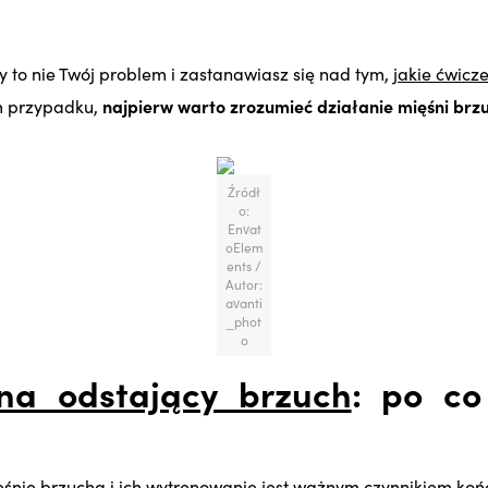
wy to nie Twój problem i zastanawiasz się nad tym,
jakie ćwicz
m przypadku,
najpierw warto zrozumieć działanie mięśni brz
Źródł
o:
Envat
oElem
ents /
Autor:
avanti
_phot
o
na odstający brzuch
: po co
ęśnie brzucha i ich wytrenowanie jest ważnym czynnikiem k