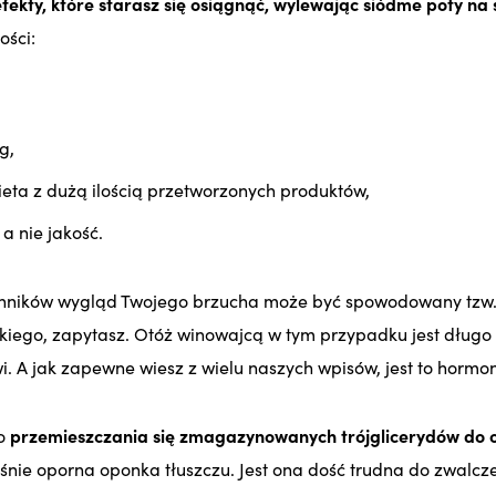
ekty, które starasz się osiągnąć, wylewając siódme poty na 
ości:
g,
eta z dużą ilością przetworzonych produktów,
 a nie jakość.
nników wygląd Twojego brzucha może być spowodowany tzw
akiego, zapytasz. Otóż winowajcą w tym przypadku jest długo 
i. A jak zapewne wiesz z wielu naszych wpisów, jest to hormon
do
przemieszczania się zmagazynowanych trójglicerydów do 
śnie oporna oponka tłuszczu. Jest ona dość trudna do zwalcz