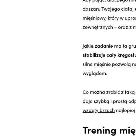
obszaru Twojego ciała,
mięśniowy, który w upro
zewnętrznych – oraz z m
Jakie zadanie ma ta gr
stabilizuje cały kręgos
silne mięśnie pozwolą na
wyglądem.
Co można zrobić z taką 
daje szybką i prostą od
wzdęty brzuch
najlepie
Trening mię