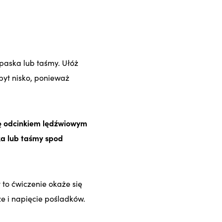
paska lub taśmy. Ułóż
byt nisko, ponieważ
ię odcinkiem lędźwiowym
ka lub taśmy spod
to ćwiczenie okaże się
ze i napięcie pośladków.