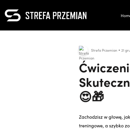
Hom
Strefa Przemian
21 gr
Ćwiczeni
Skuteczn
😍🎁
Zachodzisz w głowę, ja
treningowe, a szybko zo