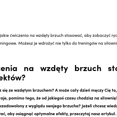
, jakie ćwiczenia na wzdęty brzuch stosować, aby zobaczyć ry
ningowe. Możesz je wdrożyć nie tylko do treningów na siłowni
czenia na wzdęty brzuch st
fektów?
z się ze wzdętym brzuchem? A może cały dzień męczy Cię to,
taje, pomimo tego, że od jakiegoś czasu chodzisz na siłownię?
iezadowolony z wyglądu swojego brzucha? Jeżeli chcesz wied
ć, aby osiągnąć optymalne efekty, przeczytaj nasz artykuł. 