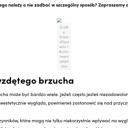
zego należy o nie zadbać w szczególny sposób? Zapraszamy d
Źródł
o:
Envat
oElem
ents /
Autor:
twent
y20ph
otos
wzdętego brzucha
ha może być bardzo wiele. Jeżeli często jesteś niezadowolon
ieestetycznie wygląda, powinieneś zastanowić się nad przyc
czynników, które mogą nie tylko niekorzystnie wpływać na wy