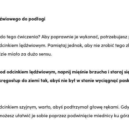
ędźwiowego do podłogi
 do tego ćwiczenia? Aby poprawnie je wykonać, potrzebujesz 
cinkiem lędźwiowym. Pamiętaj jednak, aby nie zrobić tego z
zie miało za dużo sensu.
pod odcinkiem lędźwiowym, napnij mięśnie brzucha i staraj s
kręgosłup do ziemi tak, abyś nie był w stanie wyciągnąć pas
dcinkiem szyjnym, warto, abyś podtrzymał głowę rękami. Gdy 
 możesz ułatwić je sobie poprzez podwinięcie miednicy ku gór