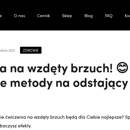
e
O nas
Cennik
Sklep
Blog
FAQ
Ko
ZDROWIE
udnia 2021
a na wzdęty brzuch! 😊
e metody na odstający
kie ćwiczenia na wzdęty brzuch będą dla Ciebie najlepsze? 
baczysz efekty.