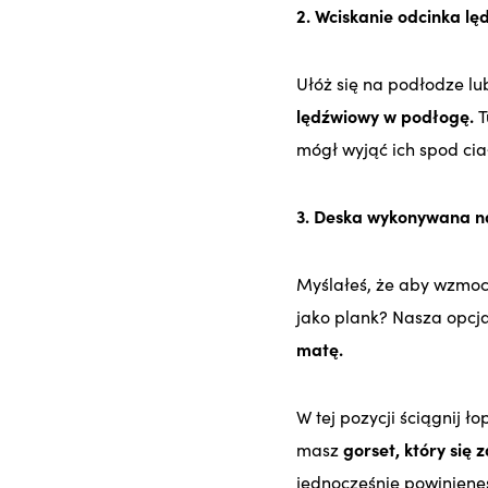
2. Wciskanie odcinka l
Ułóż się na podłodze lu
lędźwiowy w podłogę.
T
mógł wyjąć ich spod cia
3. Deska wykonywana n
Myślałeś, że aby wzmoc
jako plank? Nasza opcja 
matę.
W tej pozycji ściągnij ł
masz
gorset, który się
jednocześnie powinieneś