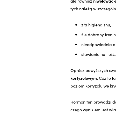
ale również
niwelować ef
tych należą w szczególn
zła higiena snu,
źle dobrany trenin
nieodpowiednia di
stawianie na ilość,
Oprócz powyższych czy
kortyzolowym.
Cóż to t
poziom kortyzolu we krw
Hormon ten prowadzi 
czego wynikiem jest wła