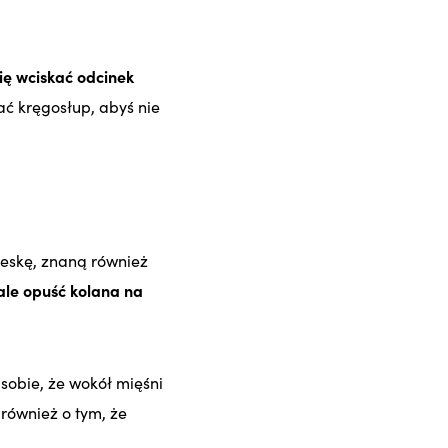
ię wciskać odcinek
ać kręgosłup, abyś nie
eskę, znaną również
le opuść kolana na
 sobie, że wokół mięśni
również o tym, że