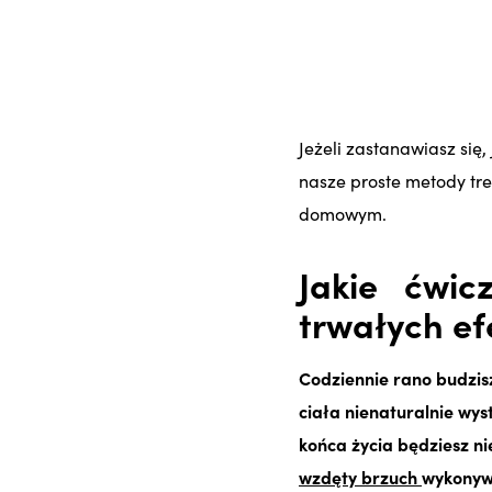
Jeżeli zastanawiasz się
nasze proste metody tre
domowym.
Jakie ćwi
trwałych e
Codziennie rano budzis
ciała nienaturalnie wys
końca życia będziesz n
wzdęty brzuch
wykonywa