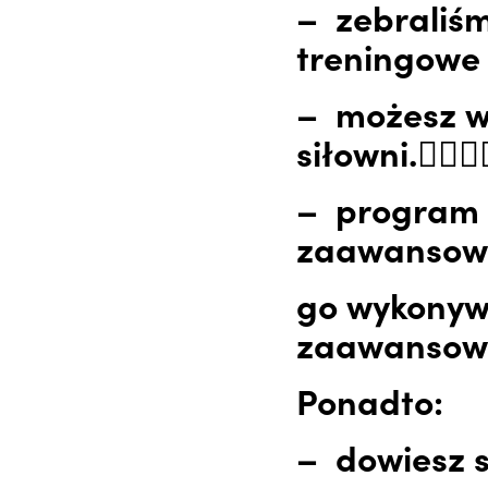
– zebraliśm
treningowe 
– możesz w
siłowni.🧘‍♀️🏋️‍
– program 
zaawansowa
go wykonyw
zaawansowa
Ponadto:
– dowiesz s