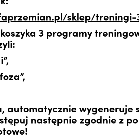
k:
efaprzemian.pl/sklep/treningi-
 koszyka 3 programy treningo
yli:
i”,
foza”,
u, automatycznie wygeneruje s
ostępuj następnie zgodnie z p
otowe!