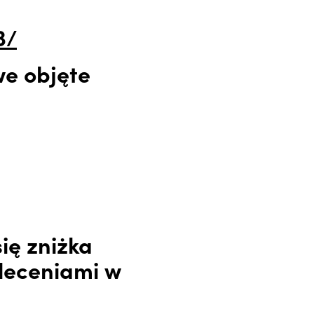
3/
we objęte
ię zniżka
oleceniami w