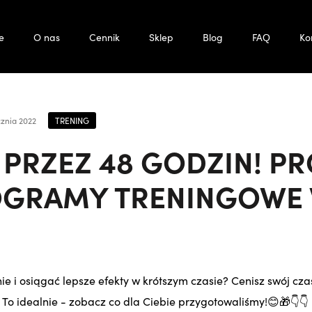
e
O nas
Cennik
Sklep
Blog
FAQ
Ko
TRENING
cznia 2022
 PRZEZ 48 GODZIN! P
OGRAMY TRENINGOWE 
e i osiągać lepsze efekty w krótszym czasie? Cenisz swój czas
 To idealnie - zobacz co dla Ciebie przygotowaliśmy!😊🎁👇👇