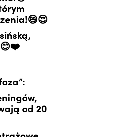
którym
zenia!😄😍
sińską,
!😊❤️
oza”:
eningów,
wają od 20
etrażowe