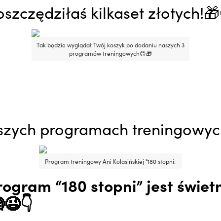
oszczędziłaś kilkaset złotych!
Tak będzie wyglądał Twój koszyk po dodaniu naszych 3
programów treningowych😊🎁
szych programach treningowych
Program treningowy Ani Kolasińskiej "180 stopni:
ogram “180 stopni” jest świe
😉👇