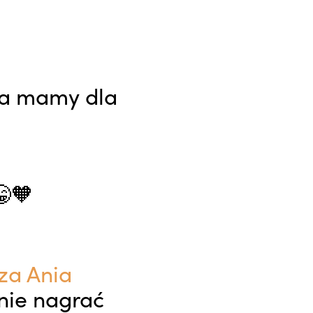
nia mamy dla
😁🧡
za Ania
anie nagrać