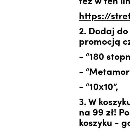
też w ten lin
https://str
2. Dodaj do
promocją cz
- “180 stopn
- “Metamor
- “10x10”,
3. W koszyk
na 99 zł! P
koszyku - g