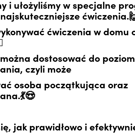
y i ułożyliśmy w specjalne pr
najskuteczniejsze ćwiczenia.
ykonywać ćwiczenia w domu 
♂️
można dostosować do pozio
nia, czyli może
ać osoba początkująca oraz
na.💃😍
ię, jak prawidłowo i efektywni