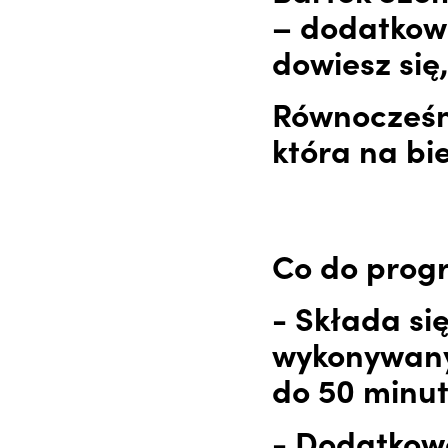
– dodatkowe
dowiesz się
Równocześni
która na b
Co do prog
- Składa si
wykonywanyc
do 50 minut
- Dodatkow