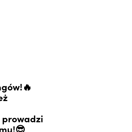
ngów!🔥
eż
e prowadzi
amu!😎