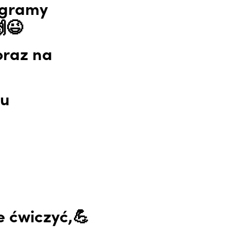
ogramy
😉
oraz na
mu
e ćwiczyć,💪