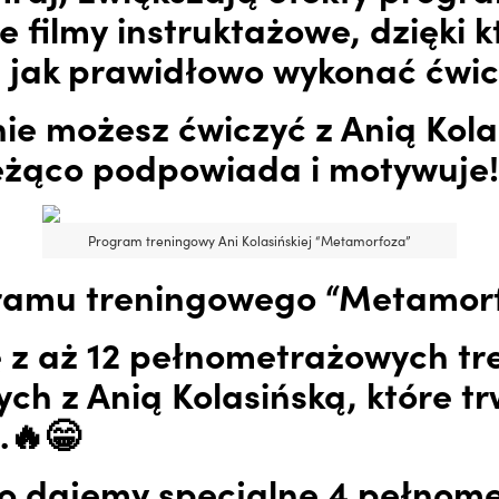
 filmy instruktażowe, dzięki 
, jak prawidłowo wykonać ćwic
e możesz ćwiczyć z Anią Kola
ieżąco podpowiada i motywuje
Program treningowy Ani Kolasińskiej “Metamorfoza”
ramu treningowego “Metamorf
ę z aż 12 pełnometrażowych tr
h z Anią Kolasińską, które tr
.🔥😁
o dajemy specjalne 4 pełnom