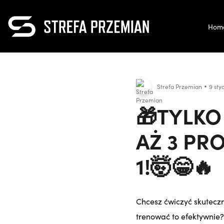
Hom
Strefa Przemian
9 sty
🎁TYLKO
AŻ 3 PR
1!🤯😁🔥
Chcesz ćwiczyć skuteczni
trenować to efektywnie?