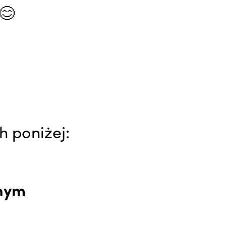
😊
 poniżej:
tnym