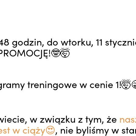
48 godzin, do wtorku, 11 stycz
PROMOCJĘ!🤓🤯
gramy treningowe w cenie 1!🤯
wiecie, w związku z tym, że
nas
est w ciąży😍
, nie byliśmy w st