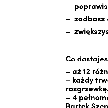
– poprawisz
– zadbasz 
– zwiększys
Co dostajes
– aż 12 róż
– każdy trw
rozgrzewkę
– 4 pełnome
Bartek Szem