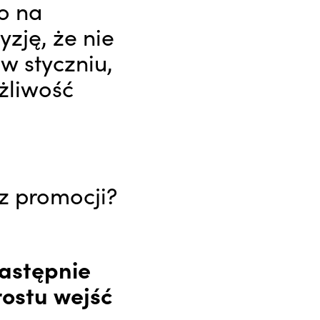
o na
yzję, że nie
w styczniu,
żliwość
 z promocji?
następnie
rostu wejść