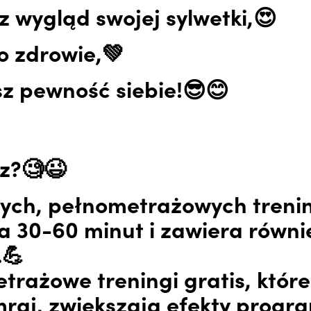
 wygląd swojej sylwetki,😍
o zdrowie,💚
z pewność siebie!😎😊
z?🧐😉
nych, pełnometrażowych treni
a 30-60 minut i zawiera równi
.💪
trażowe treningi gratis, któr
raj, zwiększają efekty progr