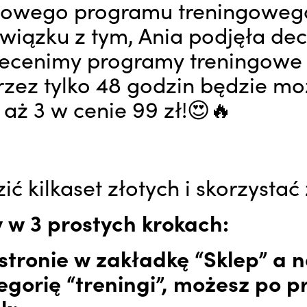
 nowego programu treningoweg
wiązku z tym, Ania podjęła dec
zecenimy programy treningowe 
przez tylko 48 godzin będzie mo
 aż 3 w cenie 99 zł!😍🔥
ić kilkaset złotych i skorzystać
w 3 prostych krokach:
 stronie w zakładkę “Sklep” a 
egorię “treningi”, możesz po p