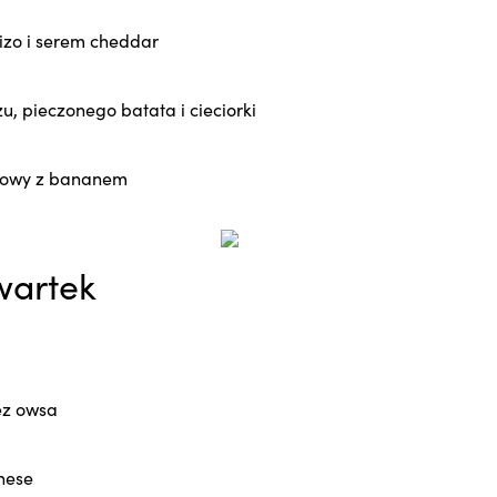
izo i serem cheddar
u, pieczonego batata i cieciorki
adowy z bananem
wartek
ez owsa
nese