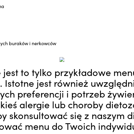
na
onych buraków i nerkowców
 jest to tylko przykładowe menu
. Istotne jest również uwzględn
ych preferencji i potrzeb żywi
akieś alergie lub choroby dieto
by skonsultować się z naszym d
sować menu do Twoich indywid