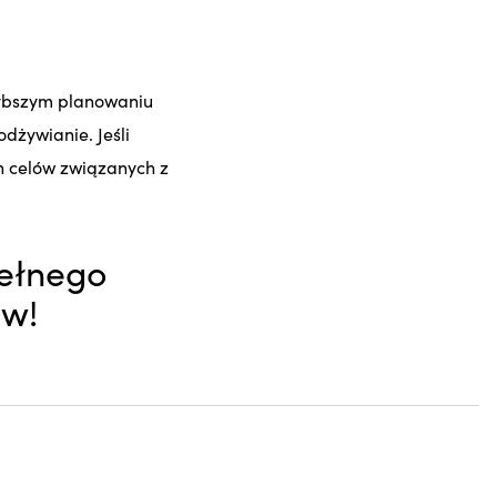
zybszym planowaniu
dżywianie. Jeśli
ch celów związanych z
ełnego
ów!