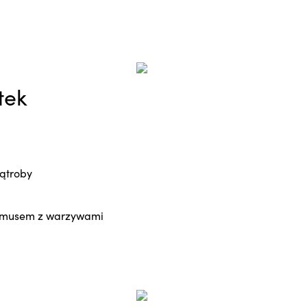
tek
wątroby
mmusem z warzywami