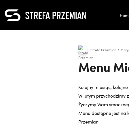
Hom
Strefa Przemian
31 st
Menu Mie
Kolejny miesiąc, kolejn
W lutym przychodzimy 
Życzymy Wam smaczneg
Menu dostępne jest na k
Przemian.