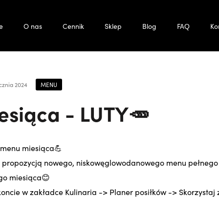
e
O nas
Cennik
Sklep
Blog
FAQ
Ko
MENU
ycznia 2024
siąca - LUTY🥕
e menu miesiąca💪
z propozycją nowego, niskowęglowodanowego menu pełnego
o miesiąca😊
oncie w zakładce Kulinaria -> Planer posiłków -> Skorzystaj z