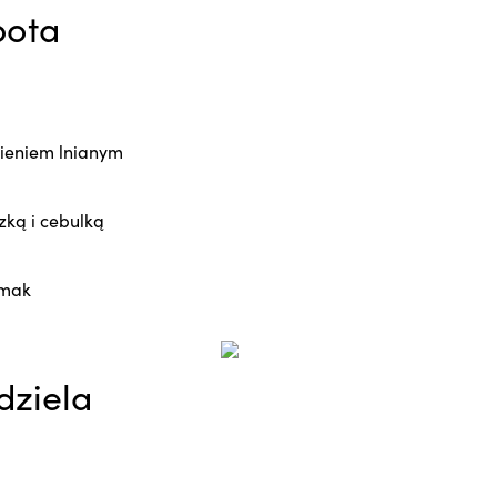
bota
mieniem lnianym
zką i cebulką
smak
dziela