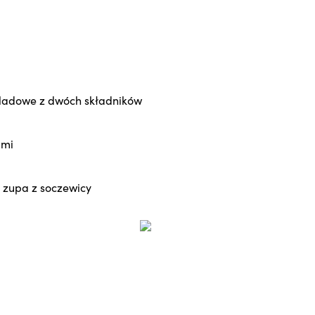
oladowe z dwóch składników
ami
 zupa z soczewicy