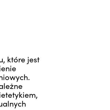
, które jest
ienie
eniowych.
zależne
ietetykiem,
ualnych